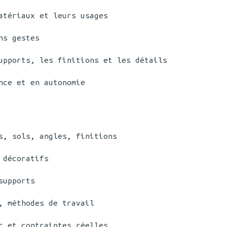
atériaux et leurs usages
ns gestes
upports, les finitions et les détails
nce et en autonomie
s, sols, angles, finitions
 décoratifs
supports
, méthodes de travail
r et contraintes réelles