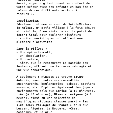
Aussi, soyez vigilant quant au confort de
votre séjour avec des enfants en bas âge en
raison de ces différents accès « à
risques ».
Localisation:
Idéalement située au cœur de
Saint-Victor-
de-Malcap
, un petit village à la fois désuet
et paisible, Bleu Wisteria est le
point de
départ idéal
pour explorer plusieurs
circuits touristiques qui offrent une
pléthore d’activités.
Dans le village :
– Une épicerie-café,
– Un chocolatier,
– Un caviste,
– Ainsi que le restaurant La Bastide des
Senteurs, offrant une terrasse ombragée et
une vue panoramique.
À seulement 5 minutes se trouve
Saint-
Ambroix
, avec toutes ses commodités :
supermarchés, boulangeries, tabacs, stations
essence, etc. Explorez également les joyaux
environnants tels que
Barjac
(à 15 minutes),
Uzès
(à 45 minutes),
Nîmes
et
Avignon
(à 1
heure), ainsi qu’une sélection de
magnifiques villages classés parmi «
les
plus beaux villages de France
» tels que
Lussan, Aiguèze, La Roque-sur-Cèze,
Montclus, et Balazuc.