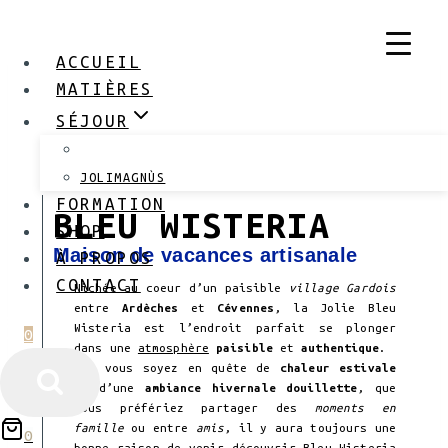
ACCUEIL
MATIÈRES
SÉJOUR
BLEU WISTERIA
JOLIMAGNÙS
FORMATION
BLEU WISTERIA
SHOP
Maison de vacances artisanale
À PROPOS
CONTACT
Nichée au coeur d’un paisible
village Gardois
entre
Ardèches
et
Cévennes
, la Jolie Bleu
Wisteria est l’endroit parfait se plonger
0
dans une
atmosphère
paisible
et
authentique
.
Que vous soyez en quête de
chaleur estivale
ou d’une
ambiance hivernale douillette
, que
vous préfériez partager des
moments en
famille
ou entre
amis
, il y aura toujours une
0
bonne raison de venir découvrir Bleu Wisteria