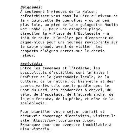
Baignades:
À seulement 3 minutes de la maison,
rafraîchissez-vous dans la Cèze au niveau de
la « guinguette Berguerolles » ou un peu
plus loin, au pied de la « guinguette Moulin
Roc Tombé ». Pour une escapade plage,
direction la « Plage de l’Espiguette » à
1h30 de route. N’oubliez pas d’emporter un
pique-nique pour une journée revigorante sur
le sable chaud, avant de visiter les
remparts d’Aigues-Mortes sur le chemin
retour.
Activités:
Entre les
Cévennes
et l’
Ardèche
, les
possibilités d’activités sont infinies !
Profitez de la gastronomie locale, de la
culture, de la nature, du bien-être et des
sports variés tels que le paddle sous le
Pont du Gard, des randonnées à cheval, du
vélo, de l’escalade, de l’accrobranche, de
la via ferrata, de la pêche, et même de la
spéléologie.
Pour planifier votre séjour parfait et
découvrir davantage d’activités, visitez le
site https://www.tourismegard.com.
Embarquez pour une aventure inoubliable à
Bleu Wisteria!