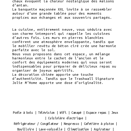
chaux évoquent la chaleur nostalgique des maisons
d’antan.
La banquette maçonnée XXL invite à se rassembler
autour d’une grande tablée pour des moments
propices aux échanges et aux souvenirs partagés.
La cuisine, entièrement neuve, vous séduira avec
son charme intemporel qui rappelle les cuisines
d’autres fois. Les murs en pierres blanchies
confèrent une atmosphère enveloppante, tandis que
le mobilier revêtu de béton ciré crée une harmonie
parfaite avec le sol.
Nous vous proposons dans cet espace, un mélange
harmonieux entre le cachet de l’ancien et le
confort des équipements modernes qui vous seront
indispensables pour préparer de délicieux repas ou
organiser de joyeux apéritifs.
La décoration chinée apporte une touche
d’authenticité. Tandis que le Trashwall Signature
Jolie M’Home apporte une dose d’originalité.
Poêle à bois | Télévision | Wifi | Canapé | Espace repas | Jeux
| Cuisinière électrique |
Réfrigérateur / Congélateur | Nespresso | Cafetière à piston |
Bouilloire | Lave-vaisselle | Climatisation | Aspirateur |