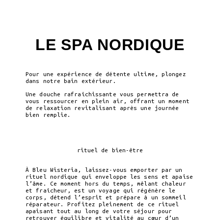
LE SPA NORDIQUE
Pour une expérience de détente ultime, plongez
dans notre bain extérieur.
Une douche rafraîchissante vous permettra de
vous ressourcer en plein air, offrant un moment
de relaxation revitalisant après une journée
bien remplie.
Termothérapie
rituel de bien-être
À Bleu Wisteria, laissez-vous emporter par un
rituel nordique qui enveloppe les sens et apaise
l’âme. Ce moment hors du temps, mêlant chaleur
et fraîcheur, est un voyage qui régénère le
corps, détend l’esprit et prépare à un sommeil
réparateur. Profitez pleinement de ce rituel
apaisant tout au long de votre séjour pour
retrouver équilibre et vitalité au cœur d’un