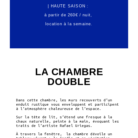
| HAUTE SAISON :
à partir de 260€ / nuit,
location à la semaine.
LA CHAMBRE
DOUBLE
Dans cette chambre, les murs recouverts d’un
enduit rustique vous enveloppent et participent
à l’atmosphère chaleureuse de l’espace.
Sur la tête de lit, s’étend une fresque à la
chaux naturelle, peinte à la main, évoquant les
traits de l’artiste Rafael Uriegas.
À travers la fenêtre, la chambre dévoile un