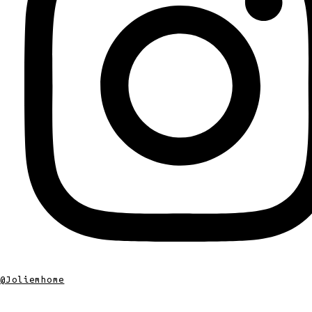
@joliemhome