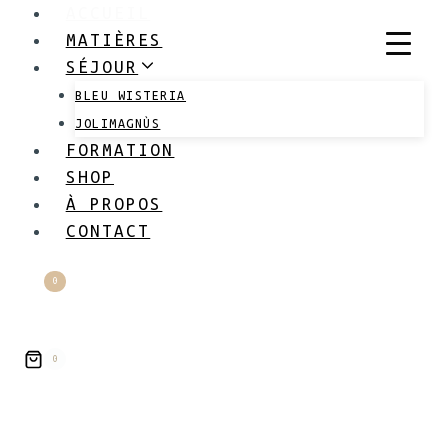
ACCUEIL
Skip
MATIÈRES
to
SÉJOUR
content
BLEU WISTERIA
JOLIMAGNÙS
FORMATION
SHOP
À PROPOS
CONTACT
0
0